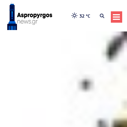
32 °
C