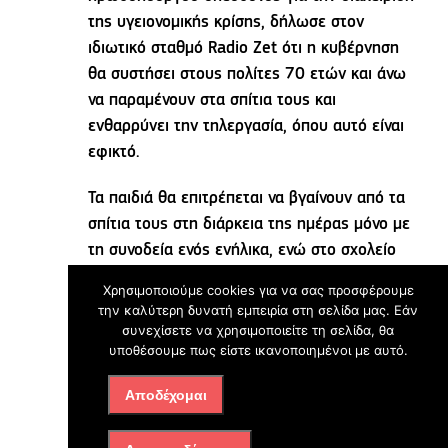
της υγειονομικής κρίσης, δήλωσε στον
ιδιωτικό σταθμό Radio Zet ότι η κυβέρνηση
θα συστήσει στους πολίτες 70 ετών και άνω
να παραμένουν στα σπίτια τους και
ενθαρρύνει την τηλεργασία, όπου αυτό είναι
εφικτό.
Τα παιδιά θα επιτρέπεται να βγαίνουν από τα
σπίτια τους στη διάρκεια της ημέρας μόνο με
τη συνοδεία ενός ενήλικα, ενώ στο σχολείο
θα συνεχίσουν να πηγαίνουν κανονικά μόνο οι
Χρησιμοποιούμε cookies για να σας προσφέρουμε
μαθητές των τριών πρώτων τάξεων του
την καλύτερη δυνατή εμπειρία στη σελίδα μας. Εάν
Δημοτικού. Οι υπόλοιποι μαθητές θα
συνεχίσετε να χρησιμοποιείτε τη σελίδα, θα
υποθέσουμε πως είστε ικανοποιημένοι με αυτό.
υποχρεωθούν σε τηλεκπαίδευση.
Αποδέχομαι
Κλειστά γυμναστήρια και πισίνες.
ΓΕΡΜΑΝΙΑ:
Απαγορεύονται οι συναθροίσεις