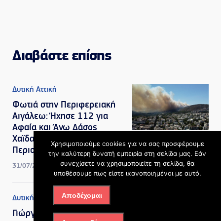
Διαβάστε επίσης
Δυτική Αττική
Φωτιά στην Περιφερειακή
Αιγάλεω: Ήχησε 112 για
Αφαία και Άνω Δάσος
Χαϊδαρίου «εκκενώστε προς
Χρησιμοποιούμε cookies για να σας προσφέρουμε
Περιστέρι»
την καλύτερη δυνατή εμπειρία στη σελίδα μας. Εάν
συνεχίσετε να χρησιμοποιείτε τη σελίδα, θα
31/07/2026, 5:21 μμ
υποθέσουμε πως είστε ικανοποιημένοι με αυτό.
Αποδέχομαι
Δυτική Αττική
,
Πολιτική
Γιώργος Κώτσηρας: