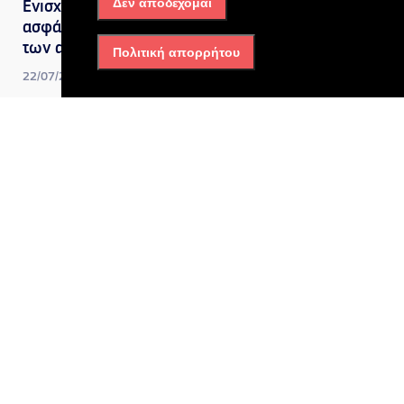
Δεν αποδέχομαι
Ενισχύουμε την οδική
ασφάλεια και την προστασία
των ανηλίκων
Πολιτική απορρήτου
22/07/2026, 10:33 πμ
Δυτική Αττική
Ελευσίνα – Οινόφυτα: Η
κυβέρνηση βάζει ξανά στο
κάδρο τη μεγάλη
«παράκαμψη» της Αττικής
14/07/2026, 10:49 πμ
Δυτική Αττική
Υπεγράφη η Σύμβαση για την
κατασκευή του Τριπλού
Κόμβου Σκαραμαγκά