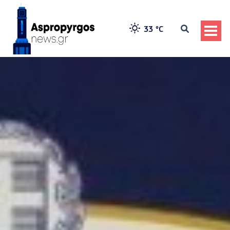
33 °
C