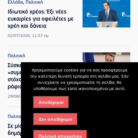
Ελλάδα
,
Πολιτική
Ιδιωτικό χρέος: Έξι νέες
ευκαιρίες για οφειλέτες με
χρέη και δάνεια
02/07/2026, 11:57 πμ
Πολιτική
Σύσκεψη στο Μαξίμου για τη
Χρησιμοποιούμε cookies για να σας προσφέρουμε
«συμφωνία κυρίων» με
την καλύτερη δυνατή εμπειρία στη σελίδα μας. Εάν
στόχο μειώσεις τιμών στα
συνεχίσετε να χρησιμοποιείτε τη σελίδα, θα
ράφια, ο ρόλος του πλαφόν
υποθέσουμε πως είστε ικανοποιημένοι με αυτό.
29/06/2026, 10:53 πμ
Αποδέχομαι
Πολιτική
Δεν αποδέχομαι
Σε μία Κυριακή η εκλογή
δημάρχων και
Πολιτική απορρήτου