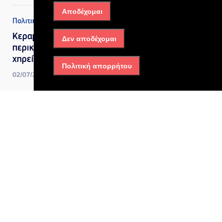
Αποδέχομαι
Πολιτική
Κεραμέως: Τέλος στην
Δεν αποδέχομαι
περικοπή των συντάξεων
χηρείας μετά την τριετία
Πολιτική απορρήτου
02/07/2026, 1:07 μμ
Ελλάδα
,
Πολιτική
Ιδιωτικό χρέος: Έξι νέες
ευκαιρίες για οφειλέτες με
χρέη και δάνεια
02/07/2026, 11:57 πμ
Πολιτική
Σύσκεψη στο Μαξίμου για τη
«συμφωνία κυρίων» με