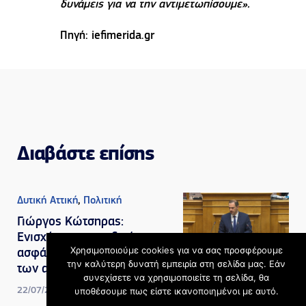
δυνάμεις για να την αντιμετωπίσουμε».
Πηγή: iefimerida.gr
Διαβάστε επίσης
Δυτική Αττική
,
Πολιτική
Γιώργος Κώτσηρας:
Ενισχύουμε την οδική
Χρησιμοποιούμε cookies για να σας προσφέρουμε
ασφάλεια και την προστασία
την καλύτερη δυνατή εμπειρία στη σελίδα μας. Εάν
των ανηλίκων
συνεχίσετε να χρησιμοποιείτε τη σελίδα, θα
υποθέσουμε πως είστε ικανοποιημένοι με αυτό.
22/07/2026, 10:33 πμ