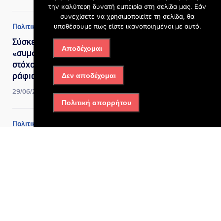
την καλύτερη δυνατή εμπειρία στη σελίδα μας. Εάν
συνεχίσετε να χρησιμοποιείτε τη σελίδα, θα
υποθέσουμε πως είστε ικανοποιημένοι με αυτό.
Πολιτική
Σύσκεψη στο Μαξίμου για τη
Αποδέχομαι
«συμφωνία κυρίων» με
στόχο μειώσεις τιμών στα
Δεν αποδέχομαι
ράφια, ο ρόλος του πλαφόν
29/06/2026, 10:53 πμ
Πολιτική απορρήτου
Πολιτική
Σε μία Κυριακή η εκλογή
δημάρχων και
περιφερειαρχών, πότε
ενεργοποιείται η
«εναλλακτική» ψήφος – Τι
προβλέπει ο νέος Κώδικας
Τοπικής Αυτοδιοίκησης