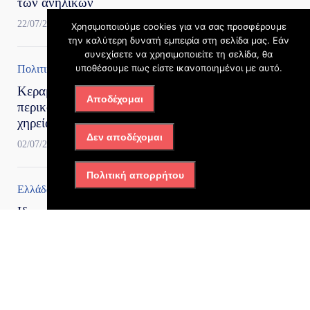
των ανηλίκων
22/07/2026, 10:33 πμ
Χρησιμοποιούμε cookies για να σας προσφέρουμε
την καλύτερη δυνατή εμπειρία στη σελίδα μας. Εάν
συνεχίσετε να χρησιμοποιείτε τη σελίδα, θα
υποθέσουμε πως είστε ικανοποιημένοι με αυτό.
Πολιτική
Κεραμέως: Τέλος στην
Αποδέχομαι
περικοπή των συντάξεων
χηρείας μετά την τριετία
Δεν αποδέχομαι
02/07/2026, 1:07 μμ
Πολιτική απορρήτου
Ελλάδα
,
Πολιτική
Ιδιωτικό χρέος: Έξι νέες
ευκαιρίες για οφειλέτες με
χρέη και δάνεια
02/07/2026, 11:57 πμ
Πολιτική