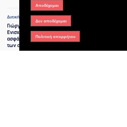
Αποδέχομαι
Δυτική Αττική
,
Πολιτική
Δεν αποδέχομαι
Γιώργος Κώτσηρας:
Ενισχύουμε την οδική
Πολιτική απορρήτου
ασφάλεια και την προστασία
των ανηλίκων
22/07/2026, 10:33 πμ
Δυτική Αττική
Ελευσίνα – Οινόφυτα: Η
κυβέρνηση βάζει ξανά στο
κάδρο τη μεγάλη
«παράκαμψη» της Αττικής
14/07/2026, 10:49 πμ