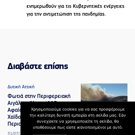
ενημερωθούν για τις Κυβερνητικές ενέργειες
για την αντιμετώπιση της πανδημίας.
Διαβάστε επίσης
Δυτική Αττική
Φωτιά στην Περιφερειακή
Αιγάλεω: Ήχησε 112 για
Χρησιμοποιούμε cookies για να σας προσφέρουμε
Αφαία και Άνω Δάσος
την καλύτερη δυνατή εμπειρία στη σελίδα μας. Εάν
Χαϊδαρίου «εκκενώστε προς
συνεχίσετε να χρησιμοποιείτε τη σελίδα, θα
Περιστέρι»
υποθέσουμε πως είστε ικανοποιημένοι με αυτό.
31/07/2026, 5:21 μμ