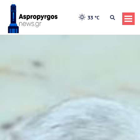
33 °
C