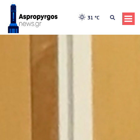
31 °
C