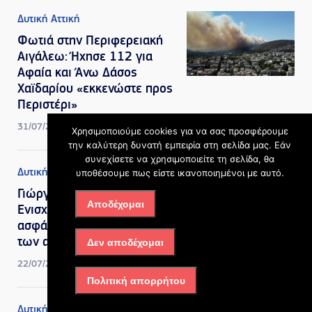
Δυτική Αττική
Φωτιά στην Περιφερειακή
Αιγάλεω: Ήχησε 112 για
Αφαία και Άνω Δάσος
Χαϊδαρίου «εκκενώστε προς
Περιστέρι»
31/07/2026, 5:21 μμ
Χρησιμοποιούμε cookies για να σας προσφέρουμε
την καλύτερη δυνατή εμπειρία στη σελίδα μας. Εάν
συνεχίσετε να χρησιμοποιείτε τη σελίδα, θα
Δυτική Αττική
,
Πολιτική
υποθέσουμε πως είστε ικανοποιημένοι με αυτό.
Γιώργος Κώτσηρας:
Αποδέχομαι
Ενισχύουμε την οδική
ασφάλεια και την προστασία
των ανηλίκων
Δεν αποδέχομαι
22/07/2026, 10:33 πμ
Πολιτική απορρήτου
Δυτική Αττική