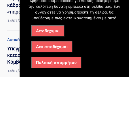
Χρησιμοποιούμε cookies για να σας προσφέρουμε
κάδρο τη μεγάλη
την καλύτερη δυνατή εμπειρία στη σελίδα μας. Εάν
«παράκαμψη» της Αττικής
συνεχίσετε να χρησιμοποιείτε τη σελίδα, θα
υποθέσουμε πως είστε ικανοποιημένοι με αυτό.
14/07/2026, 10:49 πμ
Αποδέχομαι
Δυτική Αττική
Δεν αποδέχομαι
Υπεγράφη η Σύμβαση για την
κατασκευή του Τριπλού
Κόμβου Σκαραμαγκά
Πολιτική απορρήτου
14/07/2026, 10:48 πμ
Δυτική Αττική
Σκαραμαγκάς: Πέφτουν
σήμερα οι υπογραφές για
τον τριπλό κόμβο των 40,8
εκατ. ευρώ
13/07/2026, 10:19 πμ