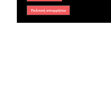
ΑΠΡΙΛΙΟΥ ΣΤΙΣ 06:00 μ.μ. ΣΤΗΝ ΠΛΑΤΕΙΑ
ΗΡΩΩΝ ΕΛΕΥΣΙΝΑΣ.
Πολιτική απορρήτου
Για το ΔΣ
Ο
Πρόεδρος
Η Γεν. Γραμματέας
ΤΣΟΚΑΝΗΣ ΑΛΕΞΑΝΔΡΟΣ
ΜΑΡΝΙΚΑ ΠΟΛΥΞΕΝΗ