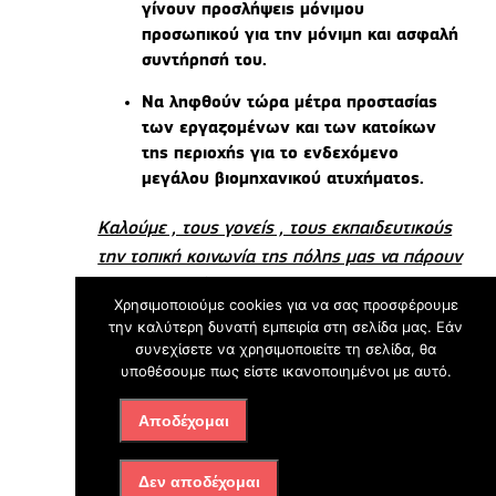
γίνουν προσλήψεις μόνιμου
προσωπικού για την μόνιμη και ασφαλή
συντήρησή του.
Να ληφθούν τώρα μέτρα προστασίας
των εργαζομένων και των κατοίκων
της περιοχής για το ενδεχόμενο
μεγάλου βιομηχανικού ατυχήματος.
Καλούμε , τους γονείς , τους εκπαιδευτικούς
την τοπική κοινωνία της πόλης μας να πάρουν
μέρος
μαζικά
στη συγκέντρωση
Χρησιμοποιούμε cookies για να σας προσφέρουμε
διαμαρτυρίας την Πέμπτη 08 Απριλίου 18:00
την καλύτερη δυνατή εμπειρία στη σελίδα μας. Εάν
στο Δημαρχείο Ελευσίνας.
συνεχίσετε να χρησιμοποιείτε τη σελίδα, θα
υποθέσουμε πως είστε ικανοποιημένοι με αυτό.
Αποδέχομαι
ΣΥΜΜΕΤΕΧΟΥΜΕ ΣΤΗ ΣΥΓΚΕΝΤΡΩΣΗ ΤΟΥ
ΛΑΟΥ ΤΗΣ ΠΕΡΙΟΧΗΣ ΤΗΝ ΔΕΥΤΕΡΑ 12
Δεν αποδέχομαι