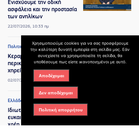
Ενισχύουμε την οδική
ασφάλεια και την προστασία
των ανηλίκων
22/07/2026, 10:33 πμ
Χρησιμοποιούμε cookies για να σας προσφέρουμε
Πολιτική
την καλύτερη δυνατή εμπειρία στη σελίδα μας. Εάν
συνεχίσετε να χρησιμοποιείτε τη σελίδα, θα
Κεραμέως: Τέλος στην
υποθέσουμε πως είστε ικανοποιημένοι με αυτό.
περικοπή των συντάξεων
χηρείας μετά την τριετία
Αποδέχομαι
02/07/2026, 1:07 μμ
Δεν αποδέχομαι
Ελλάδα
,
Πολιτική
Πολιτική απορρήτου
Ιδιωτικό χρέος: Έξι νέες
ευκαιρίες για οφειλέτες με
χρέη και δάνεια
02/07/2026, 11:57 πμ