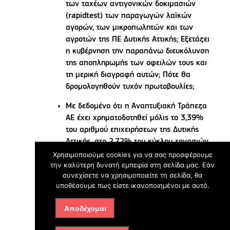
των ταχέων αντιγονικών δοκιμασιών
(rapidtest) των παραγωγών λαϊκών
αγορών, των μικροπωλητών και των
αγροτών της ΠΕ Δυτικής Αττικής; Εξετάζει
η κυβέρνηση την παραπάνω διευκόλυνση
της αποπληρωμής των οφειλών τους και
τη μερική διαγραφή αυτών; Πότε θα
δρομολογηθούν τυχόν πρωτοβουλίες;
Με δεδομένο ότι η Αναπτυξιακή Τράπεζα
ΑΕ έχει χρηματοδοτηθεί μόλις το 3,39%
του αριθμού επιχειρήσεων της Δυτικής
Αττικής, στο 2,72% του κύκλου εργασιών,
σε συνέχεια της ερώτησης μας 428 /
Χρησιμοποιούμε cookies για να σας προσφέρουμε
την καλύτερη δυνατή εμπειρία στη σελίδα μας. Εάν
2991 της 30/12/20 και με αφορμή τις
συνεχίσετε να χρησιμοποιείτε τη σελίδα, θα
συγκεκριμένες δηλώσεις του κ. Α.
υποθέσουμε πως είστε ικανοποιημένοι με αυτό.
Γεωργιάδη, ποια είναι τα ad hoc
χρηματοδοτικά εργαλεία που σχεδιάζει για
Αποδέχομαι
την ΠΕ Δυτικής Αττικής το ΥΠΑΝΕ, τι ύψος
ενίσχυσης και ποιους κλάδους αφορούν