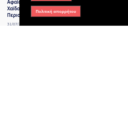
Αφαία και Άνω Δάσος
Χαϊδαρίου «εκκενώστε προς
Πολιτική απορρήτου
Περιστέρι»
31/07/2026, 5:21 μμ
Δυτική Αττική
,
Πολιτική
Γιώργος Κώτσηρας:
Ενισχύουμε την οδική
ασφάλεια και την προστασία
των ανηλίκων
22/07/2026, 10:33 πμ
Δυτική Αττική
Ελευσίνα – Οινόφυτα: Η
κυβέρνηση βάζει ξανά στο
κάδρο τη μεγάλη