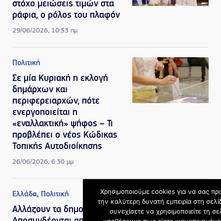
στόχο μειώσεις τιμών στα
ράφια, ο ρόλος του πλαφόν
29/06/2026, 10:53 πμ
Πολιτική
Σε μία Κυριακή η εκλογή
δημάρχων και
περιφερειαρχών, πότε
ενεργοποιείται η
«εναλλακτική» ψήφος – Τι
προβλέπει ο νέος Κώδικας
Τοπικής Αυτοδιοίκησης
26/06/2026, 6:30 μμ
Χρησιμοποιούμε cookies για να σας π
Ελλάδα
,
Πολιτική
την καλύτερη δυνατή εμπειρία στη σελί
Aλλάζουν τα δημοτικά τέλη:
συνεχίσετε να χρησιμοποιείτε τη σε