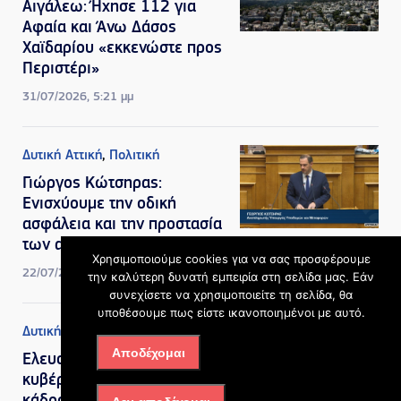
Αιγάλεω: Ήχησε 112 για
Αφαία και Άνω Δάσος
Χαϊδαρίου «εκκενώστε προς
Περιστέρι»
31/07/2026, 5:21 μμ
Δυτική Αττική
,
Πολιτική
Γιώργος Κώτσηρας:
Ενισχύουμε την οδική
ασφάλεια και την προστασία
των ανηλίκων
Χρησιμοποιούμε cookies για να σας προσφέρουμε
22/07/2026, 10:33 πμ
την καλύτερη δυνατή εμπειρία στη σελίδα μας. Εάν
συνεχίσετε να χρησιμοποιείτε τη σελίδα, θα
υποθέσουμε πως είστε ικανοποιημένοι με αυτό.
Δυτική Αττική
Αποδέχομαι
Ελευσίνα – Οινόφυτα: Η
κυβέρνηση βάζει ξανά στο