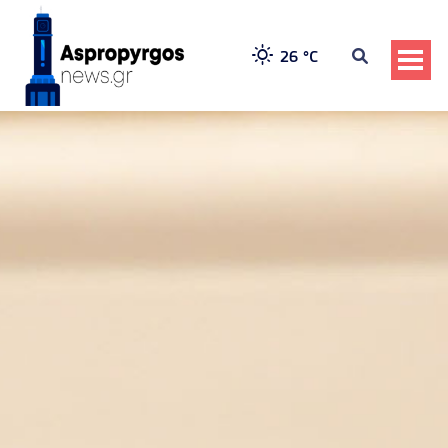
26 °
C