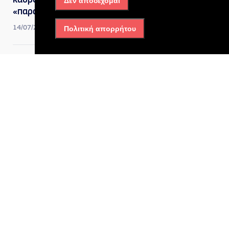
κάδρο τη μεγάλη
Δεν αποδέχομαι
«παράκαμψη» της Αττικής
14/07/2026, 10:49 πμ
Πολιτική απορρήτου
Δυτική Αττική
Υπεγράφη η Σύμβαση για την
κατασκευή του Τριπλού
Κόμβου Σκαραμαγκά
14/07/2026, 10:48 πμ
Δυτική Αττική
Σκαραμαγκάς: Πέφτουν
σήμερα οι υπογραφές για
τον τριπλό κόμβο των 40,8
εκατ. ευρώ
13/07/2026, 10:19 πμ