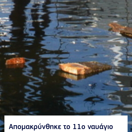
Απομακρύνθηκε το 11ο ναυάγιο