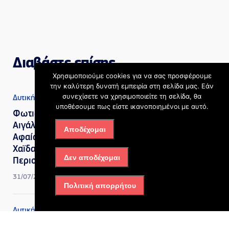
Διαβάστε επίσης
Χρησιμοποιούμε cookies για να σας προσφέρουμε
την καλύτερη δυνατή εμπειρία στη σελίδα μας. Εάν
συνεχίσετε να χρησιμοποιείτε τη σελίδα, θα
Δυτική Αττική
υποθέσουμε πως είστε ικανοποιημένοι με αυτό.
Φωτιά στην Περιφερειακή
Αιγάλεω: Ήχησε 112 για
Αποδέχομαι
Αφαία και Άνω Δάσος
Χαϊδαρίου «εκκενώστε προς
Δεν αποδέχομαι
Περιστέρι»
31/07/2026, 5:21 μμ
Πολιτική απορρήτου
Δυτική Αττική
,
Πολιτική
Γιώργος Κώτσηρας: