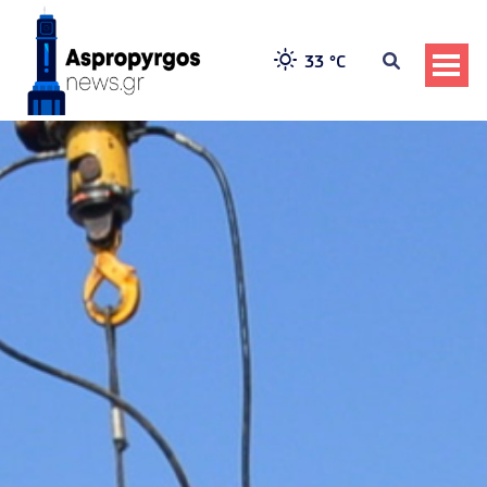
33 °
C