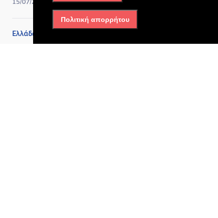
15/07/2026, 1:42 μμ
Πολιτική απορρήτου
Ελλάδα
Ρυθμίσεις οφειλών: Πότε
ανοίγουν οι 72 δόσεις, ο
νέος εξωδικαστικός και η
προστασία της κύριας
κατοικίας
13/07/2026, 10:25 πμ
Ελλάδα
Συνελήφθη στη Βρετανία η
46χρονη που κατηγορείται
για τον εμπρησμό στη Marfin
13/07/2026, 10:22 πμ