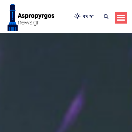
33 °
C