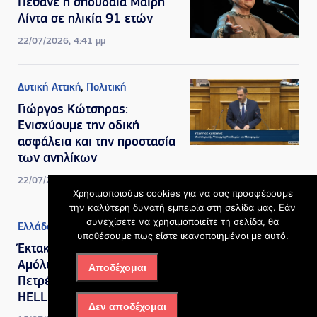
Πέθανε η σπουδαία Μαίρη
Λίντα σε ηλικία 91 ετών
22/07/2026, 4:41 μμ
Δυτική Αττική
,
Πολιτική
Γιώργος Κώτσηρας:
Ενισχύουμε την οδική
ασφάλεια και την προστασία
των ανηλίκων
22/07/2026, 10:33 πμ
Χρησιμοποιούμε cookies για να σας προσφέρουμε
την καλύτερη δυνατή εμπειρία στη σελίδα μας. Εάν
συνεχίσετε να χρησιμοποιείτε τη σελίδα, θα
Ελλάδα
υποθέσουμε πως είστε ικανοποιημένοι με αυτό.
Έκτακτη Έκπτωση σε
Αμόλυβδη Βενζίνη και
Αποδέχομαι
Πετρέλαιο Κίνησης από την
HELLENiQ ENERGY
Δεν αποδέχομαι