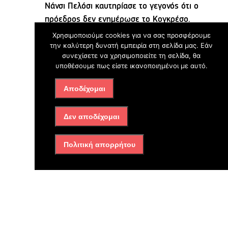
Νάνσι Πελόσι καυτηρίασε το γεγονός ότι ο
πρόεδρος δεν ενημέρωσε το Κογκρέσο.
Χρησιμοποιούμε cookies για να σας προσφέρουμε
Ο γ.γ. του ΟΗΕ Αντόνιο Γκουτέρες εξέφρασε
την καλύτερη δυνατή εμπειρία στη σελίδα μας. Εάν
συνεχίσετε να χρησιμοποιείτε τη σελίδα, θα
την ανησυχία του και συνέστησε σε όλες τις
υποθέσουμε πως είστε ικανοποιημένοι με αυτό.
πλευρές αυτοσυγκράτηση, ενώ το ρωσικό
ΥΠΕΞ έκανε λόγο για «μυωπική» κίνηση των
Αποδέχομαι
ΗΠΑ, που μπορεί να οδηγήσει σε επικίνδυνη
κλιμάκωση. Σε ανάλογο μήκος κύματος
Δεν αποδέχομαι
κινήθηκαν Κίνα και Γαλλία, ενώ Βρετανία και
Γερμανία, αν και εξέφρασαν ανησυχίες,
Πολιτική απορρήτου
έδειξαν κάποια κατανόηση για τους λόγους
που οδήγησαν τις ΗΠΑ σε αυτή την κίνηση.
Πηγή: kathimerini.gr