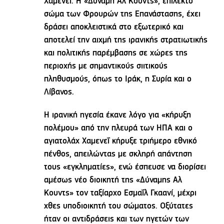
Χαμενεΐ. Η «Δύναμη Αλ Κουντς», επίλεκτο
σώμα των Φρουρών της Επανάστασης, έχει
δράσει αποκλειστικά στο εξωτερικό και
αποτελεί την αιχμή της ιρανικής στρατιωτικής
και πολιτικής παρέμβασης σε χώρες της
περιοχής με σημαντικούς σιιτικούς
πληθυσμούς, όπως το Ιράκ, η Συρία και ο
Λίβανος.
Η ιρανική ηγεσία έκανε λόγο για «κήρυξη
πολέμου» από την πλευρά των ΗΠΑ και ο
αγιατολάχ Χαμενεΐ κήρυξε τριήμερο εθνικό
πένθος, απειλώντας με σκληρή απάντηση
τους «εγκληματίες», ενώ έσπευσε να διορίσει
αμέσως νέο διοικητή της «Δύναμης Αλ
Κουντς» τον ταξίαρχο Εσμαΐλ Γκαανί, μέχρι
χθες υποδιοικητή του σώματος. Οξύτατες
ήταν οι αντιδράσεις και των ηγετών των