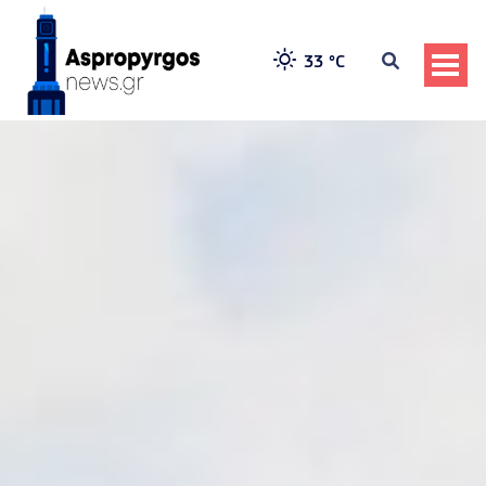
33 °
C