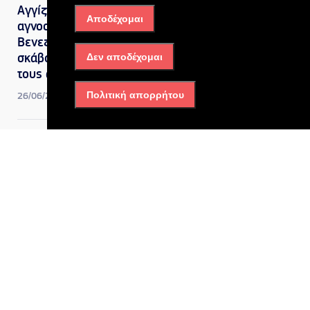
Αγγίζουν τους 50.000 οι
Αποδέχομαι
αγνοούμενοι στη
Βενεζουέλα: Οικογένειες
Δεν αποδέχομαι
σκάβουν με γυμνά χέρια για
τους ανθρώπους τους
Πολιτική απορρήτου
26/06/2026, 11:43 πμ
Κόσμος
Τρόμος στη Βενεζουέλα από
τον διπλό σεισμό 7,2 και 7,5
Ρίχτερ: Πολυκατοικίες
κατέρρευσαν σαν χάρτινες,
φόβοι για χιλιάδες νεκρούς
25/06/2026, 11:07 πμ
Ελλάδα
,
Κόσμος