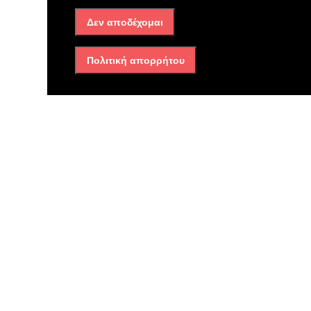
Δεν αποδέχομαι
Πολιτική απορρήτου
Διαβάστε επίσης
Ασπρόπυργος
Φωτιά στην Περιφερειακή
Αιγάλεω: Ισχυρές δυνάμεις
δίνουν μάχη με τις φλόγες –