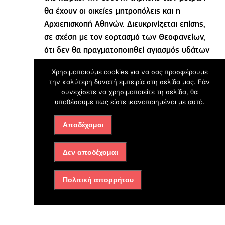
θα έχουν οι οικείες μητροπόλεις και η
Αρχιεπισκοπή Αθηνών. Διευκρινίζεται επίσης,
σε σχέση με τον εορτασμό των Θεοφανείων,
ότι δεν θα πραγματοποιηθεί αγιασμός υδάτων
σε ανοιχτό δημόσιο χώρο.
Χρησιμοποιούμε cookies για να σας προσφέρουμε
την καλύτερη δυνατή εμπειρία στη σελίδα μας. Εάν
Πέμπτον:
Τη διατήρηση της απαγόρευσης
συνεχίσετε να χρησιμοποιείτε τη σελίδα, θα
μετακινήσεων κατά τις ώρες από τις 10 το
υποθέσουμε πως είστε ικανοποιημένοι με αυτό.
βράδυ έως τις 5 το πρωί, καθ’ όλη τη
Αποδέχομαι
διάρκεια της περιόδου από Κυριακή 13
Δεκεμβρίου 2020 μέχρι τις 7 Ιανουαρίου
2021, καθώς και της αποστολής SMS στο
Δεν αποδέχομαι
13033 για τις αναγκαίες μετακινήσεις.
Διευκρινίζεται ότι για μετακινήσεις που
Πολιτική απορρήτου
σχετίζονται με το λιανεμπόριο, τα
κομμωτήρια και τα βιβλιοπωλεία, στο
προαναφερθέν πλαίσιο λειτουργίας τους, θα