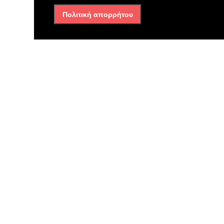
ΜΑΡΝΙΚΑ ΞΕΝΙΑ
Πολιτική απορρήτου
Διαβάστε επίσης
Ασπρόπυργος
Φωτιά στην Περιφερειακή
Αιγάλεω: Ισχυρές δυνάμεις
δίνουν μάχη με τις φλόγες –
Μήνυμα από το 112
31/07/2026, 4:14 μμ