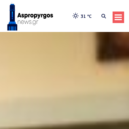
31 °
C