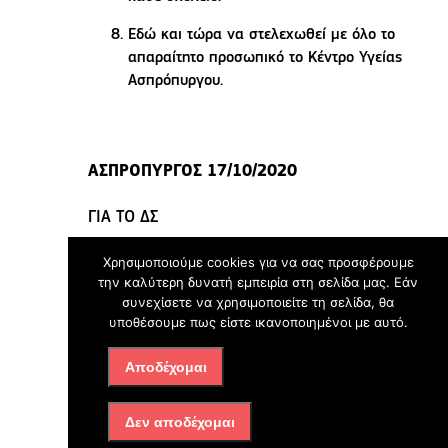
Εδώ και τώρα να στελεχωθεί με όλο το
απαραίτητο προσωπικό το Κέντρο Υγείας
Ασπρόπυργου.
ΑΣΠΡΟΠΥΡΓΟΣ 17/10/2020
ΓΙΑ ΤΟ ΔΣ
Χρησιμοποιούμε cookies για να σας προσφέρουμε
την καλύτερη δυνατή εμπειρία στη σελίδα μας. Εάν
συνεχίσετε να χρησιμοποιείτε τη σελίδα, θα
Ο Πρόεδρος
υποθέσουμε πως είστε ικανοποιημένοι με αυτό.
Η Γεν. Γραμματέας
Αποδέχομαι
Δεν αποδέχομαι
ΤΣΟΚΑΝΗΣ ΑΛΕΞΑΝΔΡΟΣ