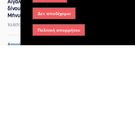
Αιγάλεω: Ισχυρές δυνάμεις
δίνουν μάχη με τις φλόγες –
Δεν αποδέχομαι
Μήνυμα από το 112
31/07/2026, 4:14 μμ
Πολιτική απορρήτου
Ασπρόπυργος
Ασπρόπυργος: Η κωμωδία
«Απρόσμενη Επιστροφή» στο
Ανοιχτό Θέατρο Αγροκηπίου
28/07/2026, 6:18 μμ
Ασπρόπυργος
Ασπρόπυργος: Διήμερες
εκδηλώσεις για τον
εορτασμό της Αγίας
Παρασκευής στις 25 και 26
Ιουλίου – Δείτε το