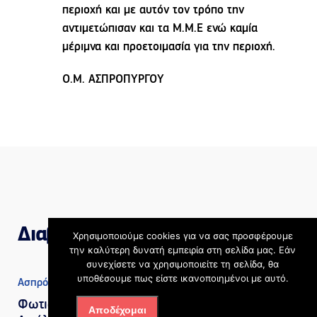
περιοχή και με αυτόν τον τρόπο την
αντιμετώπισαν και τα Μ.Μ.Ε ενώ καμία
μέριμνα και προετοιμασία για την περιοχή.
Ο.Μ. ΑΣΠΡΟΠΥΡΓΟΥ
Διαβάστε επίσης
Χρησιμοποιούμε cookies για να σας προσφέρουμε
την καλύτερη δυνατή εμπειρία στη σελίδα μας. Εάν
συνεχίσετε να χρησιμοποιείτε τη σελίδα, θα
υποθέσουμε πως είστε ικανοποιημένοι με αυτό.
Ασπρόπυργος
Φωτιά στην Περιφερειακή
Αποδέχομαι