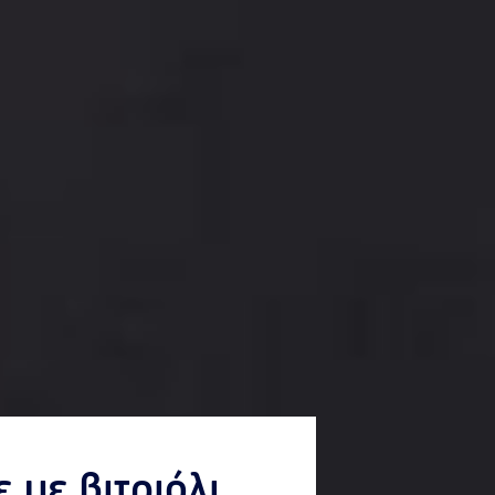
 με βιτριόλι