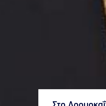
Στο Δρομοκαΐτ