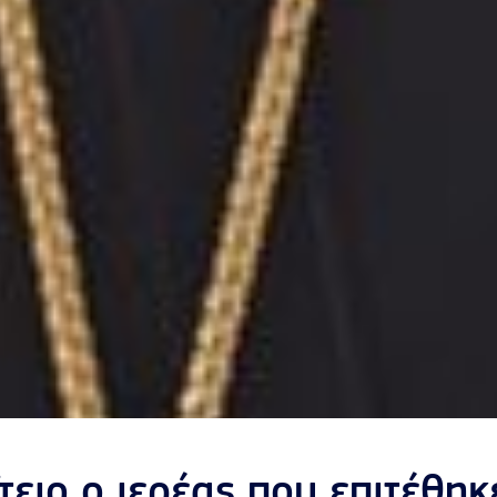
ειο ο ιερέας που επιτέθηκε