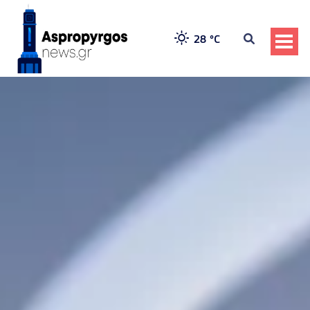
28 °
C