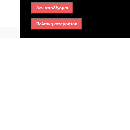
Δεν αποδέχομαι
Πηγή:iefimerida.gr
Πολιτική απορρήτου
Διαβάστε επίσης
Ελλάδα
Από πολλαπλές κακώσεις
στο κεφάλι και τον θώρακα
ο θάνατος του Σταύρου
Γεωργίου – Τι διαπίστωσαν
οι ιατροδικαστές
22/07/2026, 4:42 μμ