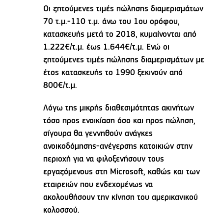
Οι ζητούμενες τιμές πώλησης διαμερισμάτων
70 τ.μ.-110 τ.μ. άνω του 1ου ορόφου,
κατασκευής μετά το 2018, κυμαίνονται από
1.222€/τ.μ. έως 1.644€/τ.μ. Ενώ οι
ζητούμενες τιμές πώλησης διαμερισμάτων με
έτος κατασκευής το 1990 ξεκινούν από
800€/τ.μ.
Λόγω της μικρής διαθεσιμότητας ακινήτων
τόσο προς ενοικίαση όσο και προς πώληση,
σίγουρα θα γεννηθούν ανάγκες
ανοικοδόμησης-ανέγερσης κατοικιών στην
περιοχή για να φιλοξενήσουν τους
εργαζόμενους στη Microsoft, καθώς και των
εταιρειών που ενδεχομένως να
ακολουθήσουν την κίνηση του αμερικανικού
κολοσσού.