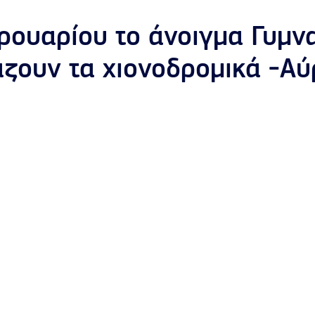
ρουαρίου το άνοιγμα Γυμν
άζουν τα χιονοδρομικά -Αύρ