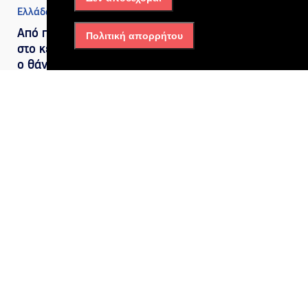
Ελλάδα
Από πολλαπλές κακώσεις
Πολιτική απορρήτου
στο κεφάλι και τον θώρακα
ο θάνατος του Σταύρου
Γεωργίου – Τι διαπίστωσαν
οι ιατροδικαστές
22/07/2026, 4:42 μμ
Ελλάδα
,
Πολιτισμός
Πέθανε η σπουδαία Μαίρη
Λίντα σε ηλικία 91 ετών
22/07/2026, 4:41 μμ
Ελλάδα
Έκτακτη Έκπτωση σε
Αμόλυβδη Βενζίνη και