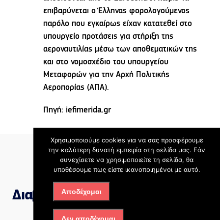
επιβαρύνεται ο Έλληνας φορολογούμενος
παρόλο που εγκαίρως είχαν κατατεθεί στο
υπουργείο προτάσεις για στήριξη της
αεροναυτιλίας μέσω των αποθεματικών της
και στο νομοσχέδιο του υπουργείου
Μεταφορών για την Αρχή Πολιτικής
Αεροπορίας (ΑΠΑ).
Πηγή: iefimerida.gr
Χρησιμοποιούμε cookies για να σας προσφέρουμε
την καλύτερη δυνατή εμπειρία στη σελίδα μας. Εάν
συνεχίσετε να χρησιμοποιείτε τη σελίδα, θα
υποθέσουμε πως είστε ικανοποιημένοι με αυτό.
Αποδέχομαι
Διαβάστε επίσης
Δεν αποδέχομαι