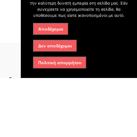
την καλύτερη δυνατή εμπειρία στη σελίδα μας. Εάν
που φοιτούν στο Σ.Δ.Ε. και αρκετοί
συνεχίσετε να χρησιμοποιείτε τη σελίδα, θα
συμπολίτες.
υποθέσουμε πως είστε ικανοποιημένοι με αυτό.
Αποδέχομαι
Δεν αποδέχομαι
Πολιτική απορρήτου
Διαβάστε επίσης
Ασπρόπυργος
Φωτιά στην Περιφερειακή
Αιγάλεω: Ισχυρές δυνάμεις
δίνουν μάχη με τις φλόγες –
Μήνυμα από το 112