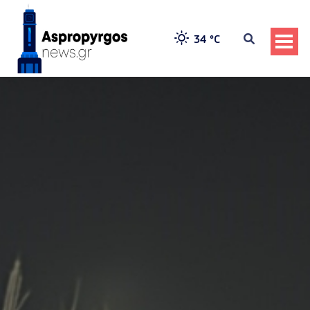
34 °
C