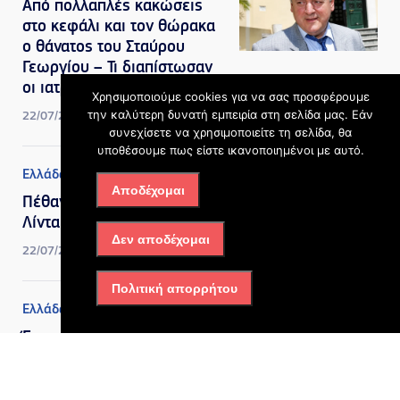
Από πολλαπλές κακώσεις
στο κεφάλι και τον θώρακα
ο θάνατος του Σταύρου
Γεωργίου – Τι διαπίστωσαν
οι ιατροδικαστές
Χρησιμοποιούμε cookies για να σας προσφέρουμε
την καλύτερη δυνατή εμπειρία στη σελίδα μας. Εάν
22/07/2026, 4:42 μμ
συνεχίσετε να χρησιμοποιείτε τη σελίδα, θα
υποθέσουμε πως είστε ικανοποιημένοι με αυτό.
Ελλάδα
,
Πολιτισμός
Αποδέχομαι
Πέθανε η σπουδαία Μαίρη
Λίντα σε ηλικία 91 ετών
Δεν αποδέχομαι
22/07/2026, 4:41 μμ
Πολιτική απορρήτου
Ελλάδα
Έκτακτη Έκπτωση σε
Αμόλυβδη Βενζίνη και
Πετρέλαιο Κίνησης από την
HELLENiQ ENERGY