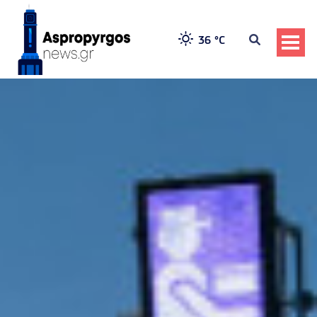
36 °
C