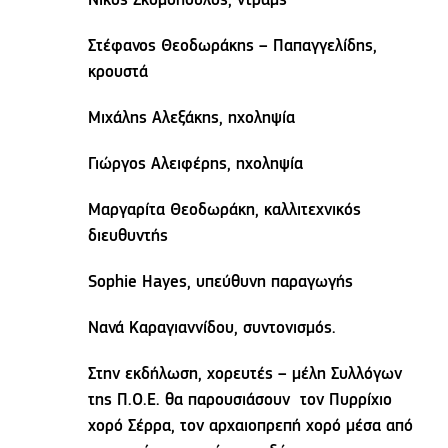
Νίκος Σκομόπουλος, ντραμς
Στέφανος Θεοδωράκης – Παπαγγελίδης,
κρουστά
Μιχάλης Αλεξάκης, ηχοληψία
Γιώργος Αλειφέρης, ηχοληψία
Μαργαρίτα Θεοδωράκη, καλλιτεχνικός
διευθυντής
Sophie Hayes, υπεύθυνη παραγωγής
Νανά Καραγιαννίδου, συντονισμός.
Στην εκδήλωση, χορευτές – μέλη Συλλόγων
της Π.Ο.Ε. θα παρουσιάσουν τον Πυρρίχιο
χορό Σέρρα, τον αρχαιοπρεπή χορό μέσα από