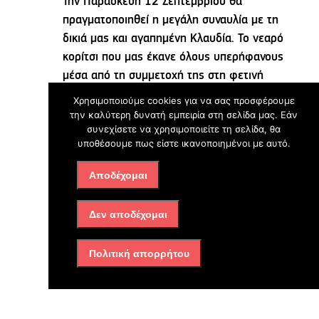
Την Παρασκευή 12 Σεπτεμβρίου θα
πραγματοποιηθεί η μεγάλη συναυλία με τη
δικιά μας και αγαπημένη Κλαυδία. Το νεαρό
κορίτσι που μας έκανε όλους υπερήφανους
μέσα από τη συμμετοχή της στη φετινή
Eurovision και τη συγκλονιστική ερμηνεία στο
Χρησιμοποιούμε cookies για να σας προσφέρουμε
τραγούδι «Αστερομάτα», είναι η
την καλύτερη δυνατή εμπειρία στη σελίδα μας. Εάν
συνεχίσετε να χρησιμοποιείτε τη σελίδα, θα
αδιαφιλονίκητη νικήτρια στις καρδιές όλων
υποθέσουμε πως είστε ικανοποιημένοι με αυτό.
μας. Η συναυλία θα αρχίσει στις 8.30 μ.μ.
στην Πλατεία Δημαρχείου και θα είμαστε όλοι
Αποδέχομαι
εκεί να απολαύσουμε και να χειροκροτήσουμε
το κορίτσι από την πόλη μας, με το πλούσιο
Δεν αποδέχομαι
ταλέντο και τον αδαμάντινο χαραχτήρα.
Πολιτική απορρήτου
Σάββατο 13 Σεπτεμβρίου: «Μίξερ» στο
Αγροκήπιο
Το Σάββατο 13 Σεπτεμβρίου και ώρα 8.30