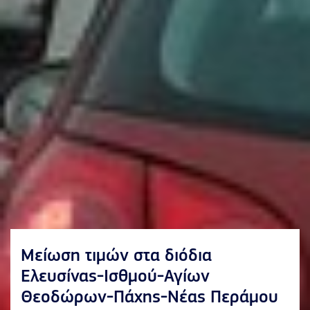
Μείωση τιμών στα διόδια
Ελευσίνας-Ισθμού-Αγίων
Θεοδώρων-Πάχης-Νέας Περάμου