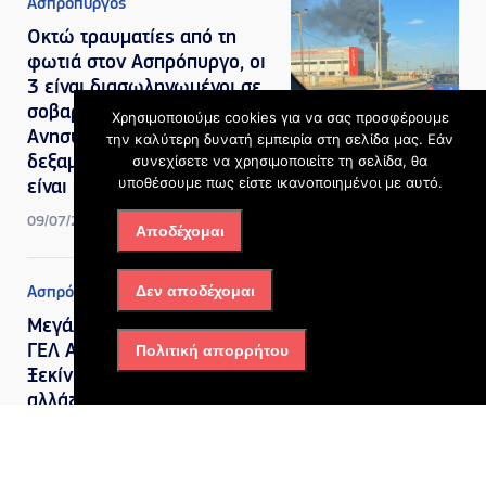
Ασπρόπυργος
Οκτώ τραυματίες από τη
φωτιά στον Ασπρόπυργο, οι
3 είναι διασωληνωμένοι σε
σοβαρή κατάσταση –
Χρησιμοποιούμε cookies για να σας προσφέρουμε
Ανησυχία για φορτηγό με
την καλύτερη δυνατή εμπειρία στη σελίδα μας. Εάν
συνεχίσετε να χρησιμοποιείτε τη σελίδα, θα
δεξαμενή προπανίου που
υποθέσουμε πως είστε ικανοποιημένοι με αυτό.
είναι μέσα στην επιχείρηση
09/07/2026, 10:31 πμ
Αποδέχομαι
Δεν αποδέχομαι
Ασπρόπυργος
Μεγάλες αλλαγές στο 1ο
Πολιτική απορρήτου
ΓΕΛ Ασπροπύργου:
Ξεκίνησαν οι εργασίες που
αλλάζουν την εικόνα του
σχολείου
07/07/2026, 11:26 πμ