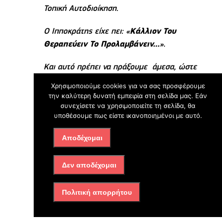
Τοπική Αυτοδιοίκηση.
Ο Ιπποκράτης είχε πει: «
Κάλλιον Του
Θεραπεύειν Το Προλαµβάνειν…
».
Και αυτό πρέπει να πράξουμε άμεσα, ώστε
να μην χαθούν άλλα παιδιά μας, και να
Χρησιμοποιούμε cookies για να σας προσφέρουμε
έχουμε ως αποτέλεσμα το νους υγιής εν
την καλύτερη δυνατή εμπειρία στη σελίδα μας. Εάν
σώματι υγιή, που θα συνοδεύεται πάντα σε
συνεχίσετε να χρησιμοποιείτε τη σελίδα, θα
υποθέσουμε πως είστε ικανοποιημένοι με αυτό.
κάθε άθλημα από το ευ αγωνίζεσθαι!»
Αποδέχομαι
Η παρουσίαση το υπουργού Δικαιοσύνης
Κώστα Τσιάρα
Δεν αποδέχομαι
Πολιτική απορρήτου