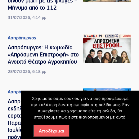
δίνουν μάχη με τις φλόγες –
Μήνυμα από το 112
31/07/2026, 4:14 μμ
Ασπρόπυργος
Ασπρόπυργος: Η κωμωδία
«Απρόσμενη Επιστροφή» στο
Ανοιχτό Θέατρο Αγροκηπίου
28/07/2026, 6:18 μμ
Ασπρόπυργος
Χρησιμοποιούμε cookies για να σας προσφέρουμε
Ασπρόπυργος: Διήμερες
την καλύτερη δυνατή εμπειρία στη σελίδα μας. Εάν
εκδηλώσεις για τον
συνεχίσετε να χρησιμοποιείτε τη σελίδα, θα
εορτασμό της Αγίας
υποθέσουμε πως είστε ικανοποιημένοι με αυτό.
Παρασκευής στις 25 και 26
Ιουλίου – Δείτε το
Αποδέχομαι
πρόγραμμα