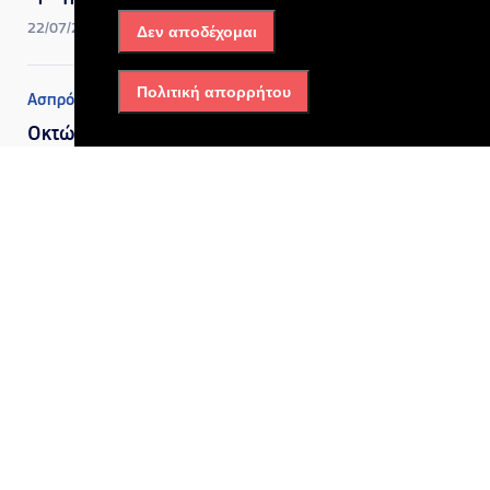
22/07/2026, 6:52 μμ
Δεν αποδέχομαι
Πολιτική απορρήτου
Ασπρόπυργος
Οκτώ τραυματίες από τη
φωτιά στον Ασπρόπυργο, οι
3 είναι διασωληνωμένοι σε
σοβαρή κατάσταση –
Ανησυχία για φορτηγό με
δεξαμενή προπανίου που
είναι μέσα στην επιχείρηση
09/07/2026, 10:31 πμ
Ασπρόπυργος
Μεγάλες αλλαγές στο 1ο
ΓΕΛ Ασπροπύργου:
Ξεκίνησαν οι εργασίες που