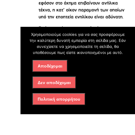
εφόσον στο όχημα επιβαίνουν ανήλικα
τέκνα, η κατ’ οίκον παραμονή των οποίων
υπό την εποπτεία ενηλίκου είναι αδύνατη.
Εφόσον πρόκειται για μαθητές σε μη
Χρησιμοποιούμε cookies για να σας προσφέρουμε
αστικές περιοχές, που χρησιμοποιούν ταξί
την καλύτερη δυνατή εμπειρία στη σελίδα μας. Εάν
για τη μετάβασή τους στο σχολείο,
συνεχίσετε να χρησιμοποιείτε τη σελίδα, θα
επιτρέπεται να μετακινηθούν μέχρι και
υποθέσουμε πως είστε ικανοποιημένοι με αυτό.
τέσσερα άτομα, με την προσκόμιση
σχετικής βεβαίωσης του διευθυντή του
Αποδέχομαι
σχολείου. Η ίδια δυνατότητα παρέχεται, με
την προσκόμιση αντίστοιχης βεβαίωσης,
Δεν αποδέχομαι
και για τις περιπτώσεις εκπαιδευτικών σε
μη αστικές περιοχές, που εξυπηρετούνται
είτε με ταξί είτε με όχημα ενός εκ των
Πολιτική απορρήτου
εκπαιδευτικών.
Πηγή: iefimerida.gr