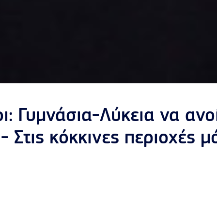
ι: Γυμνάσια-Λύκεια να ανο
 Στις κόκκινες περιοχές μ