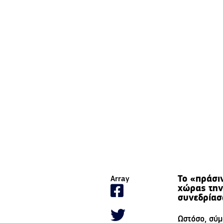
To «πράσι
Array
χώρας την
συνεδρίασ
Ωστόσο, σύμ