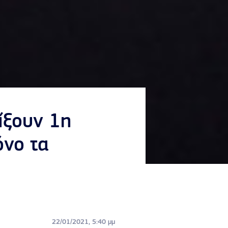
ίξουν 1η
όνο τα
22/01/2021, 5:40 μμ