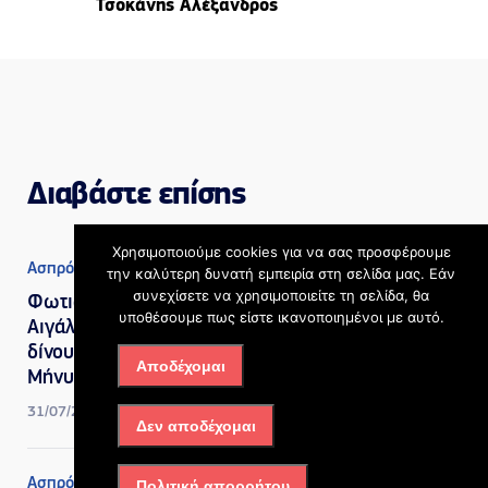
Τσοκάνης Αλέξανδρος
Διαβάστε επίσης
Χρησιμοποιούμε cookies για να σας προσφέρουμε
Ασπρόπυργος
την καλύτερη δυνατή εμπειρία στη σελίδα μας. Εάν
συνεχίσετε να χρησιμοποιείτε τη σελίδα, θα
Φωτιά στην Περιφερειακή
υποθέσουμε πως είστε ικανοποιημένοι με αυτό.
Αιγάλεω: Ισχυρές δυνάμεις
δίνουν μάχη με τις φλόγες –
Αποδέχομαι
Μήνυμα από το 112
31/07/2026, 4:14 μμ
Δεν αποδέχομαι
Ασπρόπυργος
Πολιτική απορρήτου