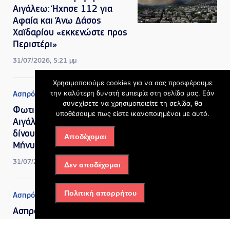
Αιγάλεω: Ήχησε 112 για
Αφαία και Άνω Δάσος
Χαϊδαρίου «εκκενώστε προς
Περιστέρι»
31/07/2026, 5:21 μμ
Χρησιμοποιούμε cookies για να σας προσφέρουμε
την καλύτερη δυνατή εμπειρία στη σελίδα μας. Εάν
Ασπρόπυργος
συνεχίσετε να χρησιμοποιείτε τη σελίδα, θα
Φωτιά στην Περιφερειακή
υποθέσουμε πως είστε ικανοποιημένοι με αυτό.
Αιγάλεω: Ισχυρές δυνάμεις
δίνουν μάχη με τις φλόγες –
Αποδέχομαι
Μήνυμα από το 112
31/07/2026, 4:14 μμ
Δεν αποδέχομαι
Πολιτική απορρήτου
Ασπρόπυργος
Ασπρόπυργος: Η κωμωδία
«Απρόσμενη Επιστροφή» στο