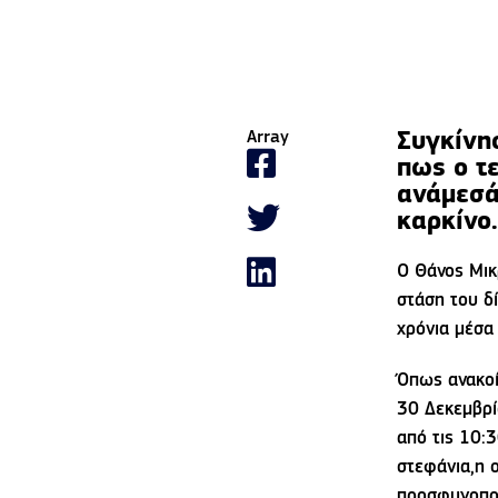
Συγκίνη
Array
πως ο τ
ανάμεσά
καρκίνο.
Ο Θάνος Μικ
στάση του δί
χρόνια μέσα
Όπως ανακοί
30 Δεκεμβρί
από τις 10:3
στεφάνια,η 
προσφυγοπο