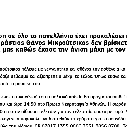
ση σε όλο το πανελλήνιο έχει προκαλέσει 
εράστιος Θάνος Μικρούτσικος δεν βρίσκετ
 μας καθώς έχασε την άνιση μάχη με τον
ρούτσικος πάλεψε με γενναιότητα και σθένος την ασθένεια και
δαξε σεβασμό και αξιοπρέπεια μέχρι το τέλος. Όπως έκανε και
 από τη μουσική του.
νωσε η οικογένειά του η πολιτική κηδεία θα πραγματοποιηθεί
ου και ώρα 14:30 στο Πρώτο Νεκροταφείο Αθηνών. Η σωρός θ
0 πμ στην αίθουσα τελετών για τον τελευταίο αποχαιρετισμό. Α
οικογένεια παρακαλεί να διατεθούν τα χρήματα για τα ασυνόδε
ύλα της Μόριας. GR 07017 1355 0006 3551 3856 0788 -Τ