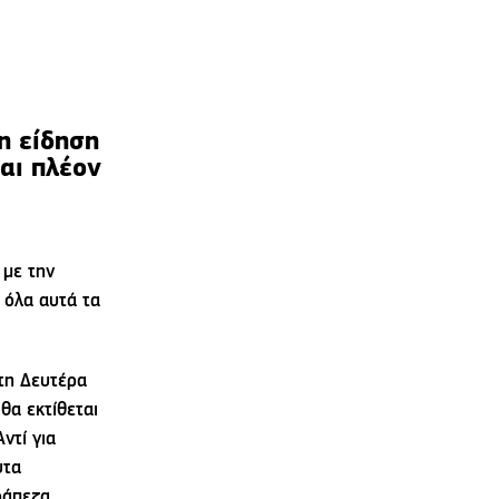
η είδηση
αι πλέον
 με την
 όλα αυτά τα
 τη Δευτέρα
α εκτίθεται
ντί για
υτα
ράπεζα