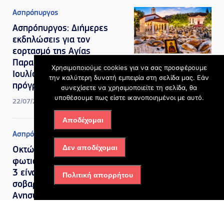
Ασπρόπυργος
Ασπρόπυργος: Διήμερες
εκδηλώσεις για τον
εορτασμό της Αγίας
Παρασκευής στις 25 και 26
Χρησιμοποιούμε cookies για να σας προσφέρουμε
Ιουλίου – Δείτε το
την καλύτερη δυνατή εμπειρία στη σελίδα μας. Εάν
πρόγραμμα
συνεχίσετε να χρησιμοποιείτε τη σελίδα, θα
υποθέσουμε πως είστε ικανοποιημένοι με αυτό.
22/07/2026, 6:52 μμ
Αποδέχομαι
Ασπρόπυργος
Δεν αποδέχομαι
Οκτώ τραυματίες από τη
φωτιά στον Ασπρόπυργο, οι
3 είναι διασωληνωμένοι σε
Πολιτική απορρήτου
σοβαρή κατάσταση –
Ανησυχία για φορτηγό με
δεξαμενή προπανίου που
είναι μέσα στην επιχείρηση