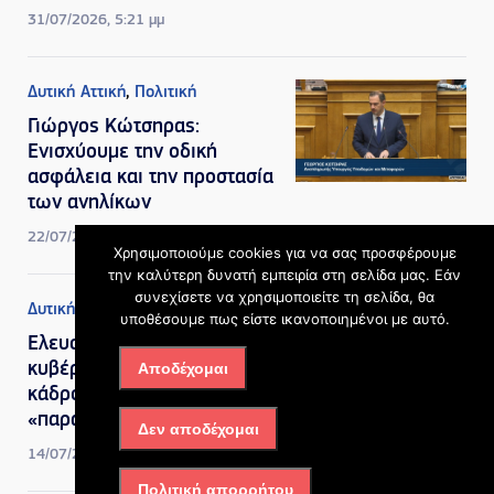
31/07/2026, 5:21 μμ
Δυτική Αττική
,
Πολιτική
Γιώργος Κώτσηρας:
Ενισχύουμε την οδική
ασφάλεια και την προστασία
των ανηλίκων
22/07/2026, 10:33 πμ
Χρησιμοποιούμε cookies για να σας προσφέρουμε
την καλύτερη δυνατή εμπειρία στη σελίδα μας. Εάν
συνεχίσετε να χρησιμοποιείτε τη σελίδα, θα
Δυτική Αττική
υποθέσουμε πως είστε ικανοποιημένοι με αυτό.
Ελευσίνα – Οινόφυτα: Η
Αποδέχομαι
κυβέρνηση βάζει ξανά στο
κάδρο τη μεγάλη
«παράκαμψη» της Αττικής
Δεν αποδέχομαι
14/07/2026, 10:49 πμ
Πολιτική απορρήτου