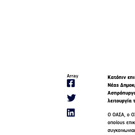
Array
Κατόπιν επι
Νέας Δημοκ
Ασπρόπυργο
λειτουργία 
Ο ΟΑΣΑ, ο Ο
οποίους επι
συγκοινωνια