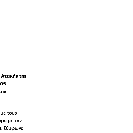
 Αττικής της
805
την
 με τους
ημα με την
ι. Σύμφωνα