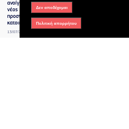
ανοίγουν οι 72 δόσεις, ο
Δεν αποδέχομαι
νέος εξωδικαστικός και η
προστασία της κύριας
κατοικίας
Πολιτική απορρήτου
13/07/2026, 10:25 πμ
Ελλάδα
Συνελήφθη στη Βρετανία η
46χρονη που κατηγορείται
για τον εμπρησμό στη Marfin
13/07/2026, 10:22 πμ
Ελλάδα
HELLENiQ ENERGY: Νέες
πρωτοβουλίες με στόχο τη
γυναικεία ενδυνάμωση