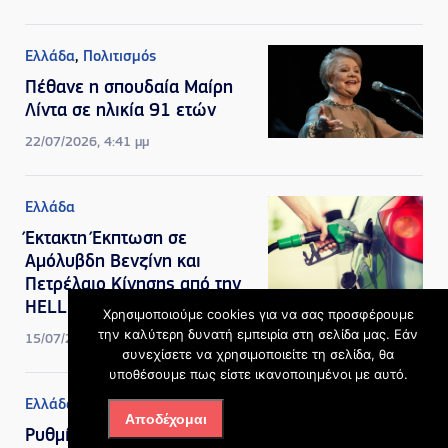
Ελλάδα
,
Πολιτισμός
Πέθανε η σπουδαία Μαίρη
Λίντα σε ηλικία 91 ετών
22/07/2026, 4:41 μμ
Ελλάδα
Έκτακτη Έκπτωση σε
Αμόλυβδη Βενζίνη και
Πετρέλαιο Κίνησης από την
HELLENiQ ENERGY
Χρησιμοποιούμε cookies για να σας προσφέρουμε
την καλύτερη δυνατή εμπειρία στη σελίδα μας. Εάν
15/07/2026, 1:42 μμ
συνεχίσετε να χρησιμοποιείτε τη σελίδα, θα
υποθέσουμε πως είστε ικανοποιημένοι με αυτό.
Ελλάδα
Αποδέχομαι
Ρυθμίσεις οφειλών: Πότε