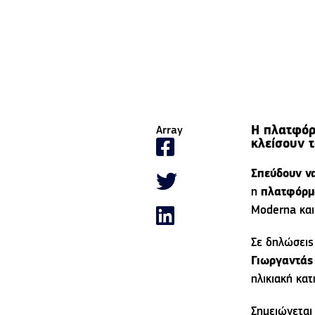
Η πλατφόρ
Array
κλείσουν 
Σπεύδουν ν
η
πλατφόρμ
Moderna και
Σε δηλώσει
Γιωργαντάς
ηλικιακή κα
Σημειώνεται