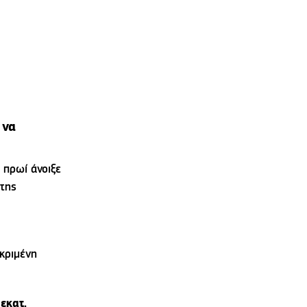
 να
 πρωί άνοιξε
 της
κριμένη
εκατ.