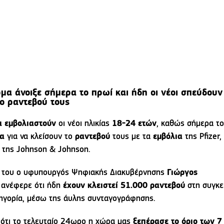
μα άνοιξε σήμερα το πρωί και ήδη οι νέοι σπεύδουν
το ραντεβού τους
α εμβολιαστούν
οι νέοι ηλικίας
18-24 ετών
, καθώς σήμερα το
α
για να κλείσουν το
ραντεβού
τους με τα
εμβόλια
της Pfizer,
 της Johnson & Johnson.
ς του ο υφυπουργός Ψηφιακής Διακυβέρνησης
Γιώργος
ανέφερε ότι ήδη
έχουν κλειστεί 51.000 ραντεβού
στη συγκε
τηγορία, μέσω της άυλης συνταγογράφησης.
 ότι το τελευταίο 24ωρο η χώρα μας
ξεπέρασε το όριο των 7 