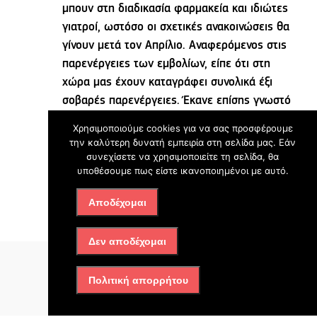
μπουν στη διαδικασία φαρμακεία και ιδιώτες
γιατροί, ωστόσο οι σχετικές ανακοινώσεις θα
γίνουν μετά τον Απρίλιο. Αναφερόμενος στις
παρενέργειες των εμβολίων, είπε ότι στη
χώρα μας έχουν καταγράφει συνολικά έξι
σοβαρές παρενέργειες. Έκανε επίσης γνωστό
ότι από τους 350.000 πολίτες που έχουν
Χρησιμοποιούμε cookies για να σας προσφέρουμε
εμβολιαστεί και με τις δύο δόσεις, έχουν
την καλύτερη δυνατή εμπειρία στη σελίδα μας. Εάν
κολλήσει τον ίο περίπου 250 άτομα, χωρίς να
συνεχίσετε να χρησιμοποιείτε τη σελίδα, θα
υποθέσουμε πως είστε ικανοποιημένοι με αυτό.
έχουν χρειαστεί νοσηλεία.
Αποδέχομαι
Πηγή: iefimerida.gr
Δεν αποδέχομαι
Πολιτική απορρήτου