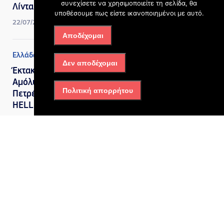
συνεχίσετε να χρησιμοποιείτε τη σελίδα, θα
Λίντα σε ηλικία 91 ετών
υποθέσουμε πως είστε ικανοποιημένοι με αυτό.
22/07/2026, 4:41 μμ
Αποδέχομαι
Ελλάδα
Δεν αποδέχομαι
Έκτακτη Έκπτωση σε
Αμόλυβδη Βενζίνη και
Πολιτική απορρήτου
Πετρέλαιο Κίνησης από την
HELLENiQ ENERGY
15/07/2026, 1:42 μμ
Ελλάδα
Ρυθμίσεις οφειλών: Πότε
ανοίγουν οι 72 δόσεις, ο
νέος εξωδικαστικός και η
προστασία της κύριας
κατοικίας