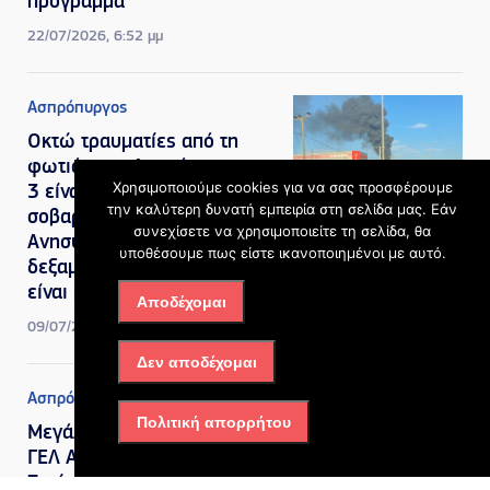
πρόγραμμα
22/07/2026, 6:52 μμ
Ασπρόπυργος
Οκτώ τραυματίες από τη
φωτιά στον Ασπρόπυργο, οι
Χρησιμοποιούμε cookies για να σας προσφέρουμε
3 είναι διασωληνωμένοι σε
την καλύτερη δυνατή εμπειρία στη σελίδα μας. Εάν
σοβαρή κατάσταση –
συνεχίσετε να χρησιμοποιείτε τη σελίδα, θα
Ανησυχία για φορτηγό με
υποθέσουμε πως είστε ικανοποιημένοι με αυτό.
δεξαμενή προπανίου που
είναι μέσα στην επιχείρηση
Αποδέχομαι
09/07/2026, 10:31 πμ
Δεν αποδέχομαι
Ασπρόπυργος
Πολιτική απορρήτου
Μεγάλες αλλαγές στο 1ο
ΓΕΛ Ασπροπύργου:
Ξεκίνησαν οι εργασίες που