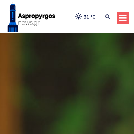
31 °
C