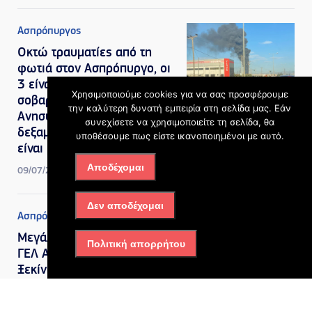
Ασπρόπυργος
Οκτώ τραυματίες από τη
φωτιά στον Ασπρόπυργο, οι
3 είναι διασωληνωμένοι σε
Χρησιμοποιούμε cookies για να σας προσφέρουμε
σοβαρή κατάσταση –
την καλύτερη δυνατή εμπειρία στη σελίδα μας. Εάν
Ανησυχία για φορτηγό με
συνεχίσετε να χρησιμοποιείτε τη σελίδα, θα
δεξαμενή προπανίου που
υποθέσουμε πως είστε ικανοποιημένοι με αυτό.
είναι μέσα στην επιχείρηση
Αποδέχομαι
09/07/2026, 10:31 πμ
Δεν αποδέχομαι
Ασπρόπυργος
Μεγάλες αλλαγές στο 1ο
Πολιτική απορρήτου
ΓΕΛ Ασπροπύργου:
Ξεκίνησαν οι εργασίες που
αλλάζουν την εικόνα του
σχολείου